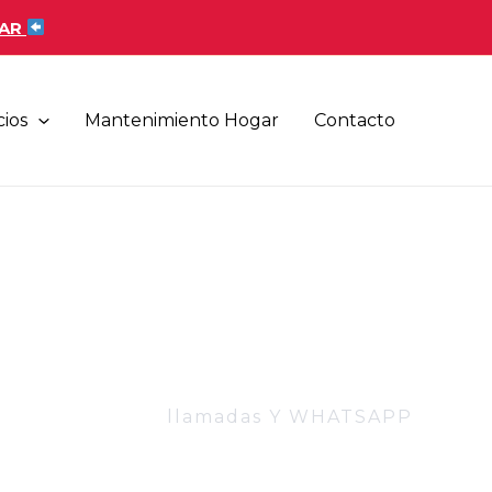
AR
cios
Mantenimiento Hogar
Contacto
llamadas Y WHATSAPP
 00