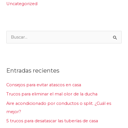
Uncategorized
B
u
s
c
Entradas recientes
a
r
Consejos para evitar atascos en casa
p
Trucos para eliminar el mal olor de la ducha
o
Aire acondicionado por conductos o split. ¿Cuál es
r
mejor?
:
5 trucos para desatascar las tuberías de casa