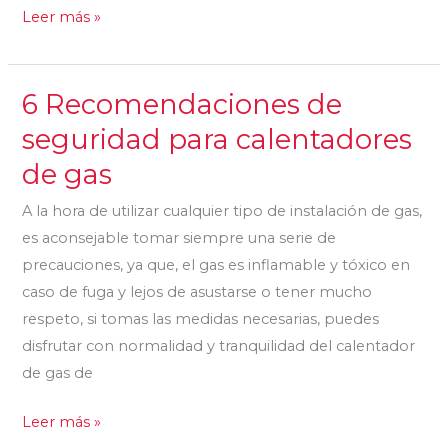
Leer más »
6 Recomendaciones de
6
Recomendaciones
seguridad para calentadores
de
de gas
seguridad
para
A la hora de utilizar cualquier tipo de instalación de gas,
calentadores
es aconsejable tomar siempre una serie de
de
precauciones, ya que, el gas es inflamable y tóxico en
gas
caso de fuga y lejos de asustarse o tener mucho
respeto, si tomas las medidas necesarias, puedes
disfrutar con normalidad y tranquilidad del calentador
de gas de
Leer más »