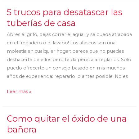
5 trucos para desatascar las
5
trucos
tuberías de casa
para
Abres el grifo, dejas correr el agua, ¡y se queda atrapada
desatascar
en el fregadero o el lavabo! Los atascos son una
las
molestia en cualquier hogar: parece que no puedes
tuberías
deshacerte de ellos pero te da pereza arreglarlos. Sólo
de
puedo ofrecerte un consejo basado en mis muchos
casa
años de experiencia: repararlo lo antes posible. No es
Leer más »
Como quitar el óxido de una
Como
quitar
bañera
el