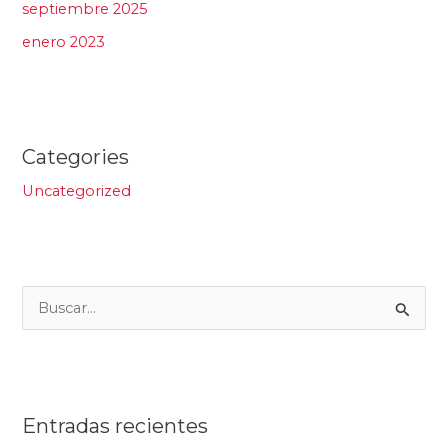
septiembre 2025
enero 2023
Categories
Uncategorized
B
u
s
c
Entradas recientes
a