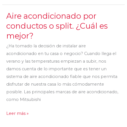
Aire acondicionado por
Aire
acondicionado
conductos o split. ¿Cuál es
por
mejor?
conductos
o
¿Ha tomado la decisión de instalar aire
split.
acondicionado en tu casa o negocio? Cuando llega el
¿Cuál
verano y las temperaturas empiezan a subir, nos
es
damos cuenta de lo importante que es tener un
mejor?
sistema de aire acondicionado fiable que nos permita
disfrutar de nuestra casa lo más cómodamente
posible. Las principales marcas de aire acondicionado,
como Mitsubishi
Leer más »