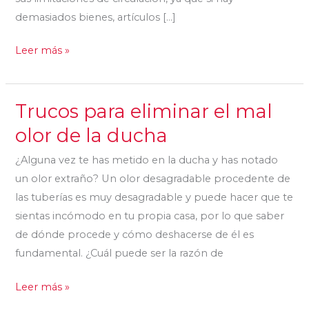
demasiados bienes, artículos […]
Leer más »
Trucos para eliminar el mal
Trucos
para
olor de la ducha
eliminar
¿Alguna vez te has metido en la ducha y has notado
el
un olor extraño? Un olor desagradable procedente de
mal
las tuberías es muy desagradable y puede hacer que te
olor
sientas incómodo en tu propia casa, por lo que saber
de
de dónde procede y cómo deshacerse de él es
la
fundamental. ¿Cuál puede ser la razón de
ducha
Leer más »