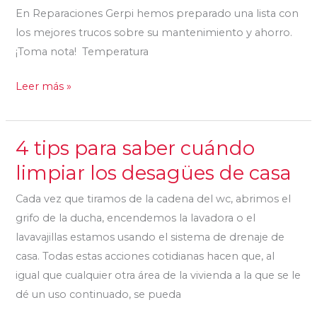
acondicionado
En Reparaciones Gerpi hemos preparado una lista con
los mejores trucos sobre su mantenimiento y ahorro.
¡Toma nota! Temperatura
Leer más »
4 tips para saber cuándo
4
tips
limpiar los desagües de casa
para
Cada vez que tiramos de la cadena del wc, abrimos el
saber
grifo de la ducha, encendemos la lavadora o el
cuándo
lavavajillas estamos usando el sistema de drenaje de
limpiar
casa. Todas estas acciones cotidianas hacen que, al
los
igual que cualquier otra área de la vivienda a la que se le
desagües
dé un uso continuado, se pueda
de
casa