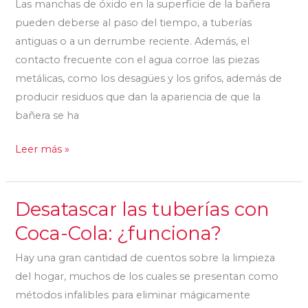
Las manchas de óxido en la superficie de la bañera
óxido
pueden deberse al paso del tiempo, a tuberías
de
antiguas o a un derrumbe reciente. Además, el
una
contacto frecuente con el agua corroe las piezas
bañera
metálicas, como los desagües y los grifos, además de
producir residuos que dan la apariencia de que la
bañera se ha
Leer más »
Desatascar las tuberías con
Desatascar
las
Coca-Cola: ¿funciona?
tuberías
Hay una gran cantidad de cuentos sobre la limpieza
con
del hogar, muchos de los cuales se presentan como
Coca-
métodos infalibles para eliminar mágicamente
Cola: