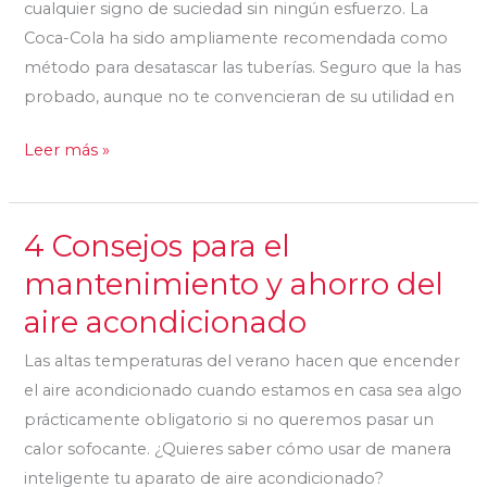
cualquier signo de suciedad sin ningún esfuerzo. La
¿funciona?
Coca-Cola ha sido ampliamente recomendada como
método para desatascar las tuberías. Seguro que la has
probado, aunque no te convencieran de su utilidad en
Leer más »
4 Consejos para el
4
Consejos
mantenimiento y ahorro del
para
aire acondicionado
el
mantenimiento
Las altas temperaturas del verano hacen que encender
y
el aire acondicionado cuando estamos en casa sea algo
ahorro
prácticamente obligatorio si no queremos pasar un
del
calor sofocante. ¿Quieres saber cómo usar de manera
aire
inteligente tu aparato de aire acondicionado?