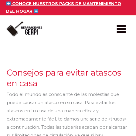
Ir
CONOCE NUESTROS PACKS DE MANTENIMIENTO
DEL HOGAR
al
contenido
Consejos para evitar atascos
Consejos
para
en casa
evitar
Todo el mundo es consciente de las molestias que
atascos
puede causar un atasco en su casa. Para evitar los
en
atascos en tu casa de una manera eficaz y
casa
extremadamente fácil, te damos una serie de «trucos»
a continuación. Todas las tuberías acaban por alcanzar
sus limitaciones de circulación, ya que si hay