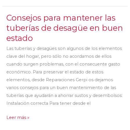
Consejos para mantener las
Consejos
para
tuberías de desagüe en buen
mantener
estado
las
tuberías
Las tuberías y desagües son algunos de los elementos
de
clave del hogar, pero sólo no acordamos de ellos
desagüe
cuando surgen problemas, con el consecuente gasto
en
económico. Para preservar el estado de estos
buen
elementos, desde Reparaciones Gerpi os dejamos
estado
varios consejos para un buen mantenimiento de las
tuberías que ayudarán a ahorrar sustos y desembolsos:
Instalación correcta Para tener desde el
Leer más »