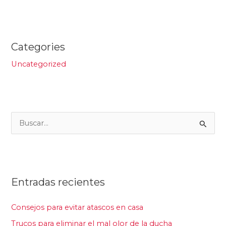
Categories
Uncategorized
B
u
s
c
Entradas recientes
a
r
Consejos para evitar atascos en casa
p
Trucos para eliminar el mal olor de la ducha