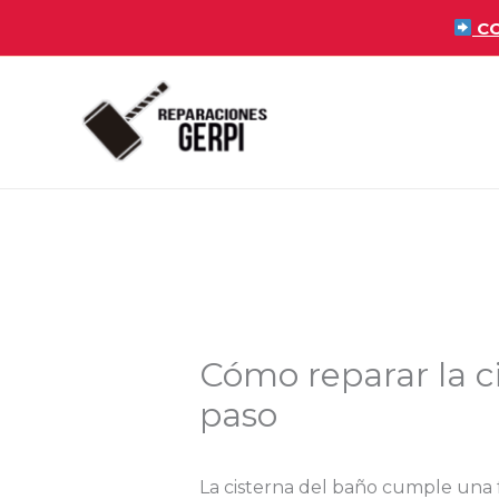
Ir
CO
al
contenido
Cómo reparar la c
paso
La cisterna del baño cumple una 