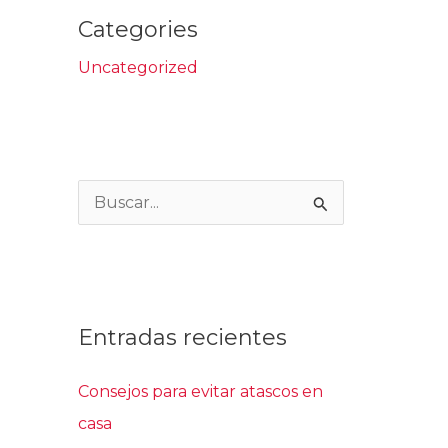
Categories
Uncategorized
B
u
s
c
Entradas recientes
a
r
Consejos para evitar atascos en
p
casa
o